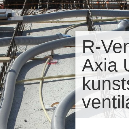
R-Vent / Vent-
Axia Uniflex+
kunststof
ventilatieslang