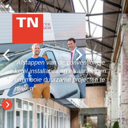
2
Duurzaam in het kwadraat
Witte installatie Ursum
“Afstappen van de conventionele
ketel installaties en elkaar helpen
om mooie duurzame projecten te
maken”